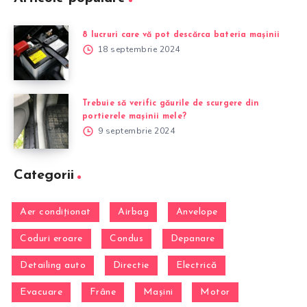
8 lucruri care vă pot descărca bateria mașinii
18 septembrie 2024
Trebuie să verific găurile de scurgere din
portierele mașinii mele?
9 septembrie 2024
Categorii
Aer condiționat
Airbag
Anvelope
Coduri eroare
Condus
Depanare
Detailing auto
Directie
Electrică
Evacuare
Frâne
Mașini
Motor