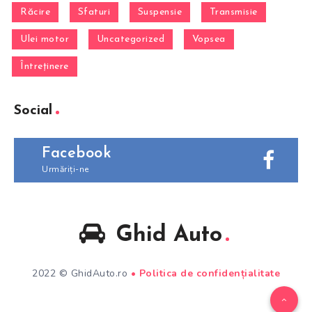
Răcire
Sfaturi
Suspensie
Transmisie
Ulei motor
Uncategorized
Vopsea
Întreținere
Social
Facebook
Urmăriți-ne
Ghid Auto
2022 © GhidAuto.ro
•
Politica de confidențialitate