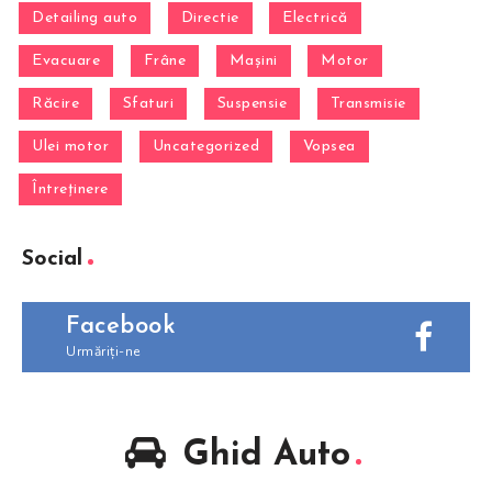
Detailing auto
Directie
Electrică
Evacuare
Frâne
Mașini
Motor
Răcire
Sfaturi
Suspensie
Transmisie
Ulei motor
Uncategorized
Vopsea
Întreținere
Social
Facebook
Urmăriți-ne
Ghid Auto