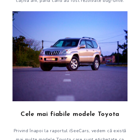
câțiva ani, până când au fost rezolvate bug-urile.
Cele mai fiabile modele Toyota
Privind înapoi la raportul iSeeCars, vedem că există
mai multe modele Toyota care sunt etichetate ca