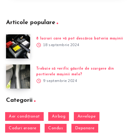
Articole populare
8 lucruri care vă pot descărca bateria mașinii
18 septembrie 2024
Trebuie să verific găurile de scurgere din
portierele mașinii mele?
9 septembrie 2024
Categorii
Aer condiționat
Airbag
Anvelope
Coduri eroare
Condus
Depanare