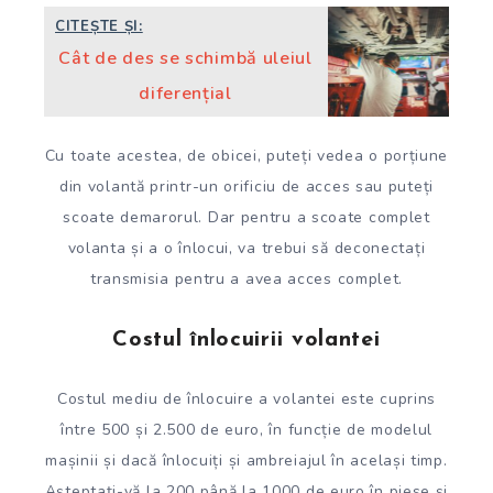
CITEȘTE ȘI:
Cât de des se schimbă uleiul
diferențial
Cu toate acestea, de obicei, puteți vedea o porțiune
din volantă printr-un orificiu de acces sau puteți
scoate demarorul. Dar pentru a scoate complet
volanta și a o înlocui, va trebui să deconectați
transmisia pentru a avea acces complet.
Costul înlocuirii volantei
Costul mediu de înlocuire a volantei este cuprins
între 500 și 2.500 de euro, în funcție de modelul
mașinii și dacă înlocuiți și ambreiajul în același timp.
Așteptați-vă la 200 până la 1000 de euro în piese și