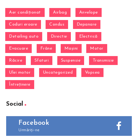
Aer condiționat
Airbag
Anvelope
Coduri eroare
Condus
Depanare
Detailing auto
Directie
Electrică
Evacuare
Frâne
Mașini
Motor
Răcire
Sfaturi
Suspensie
Transmisie
Ulei motor
Uncategorized
Vopsea
Întreținere
Social
Facebook
Urmăriți-ne