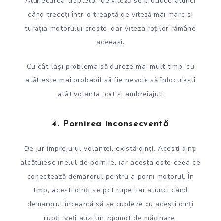
Alunecarea treptelor de viteză se produce atunci
când treceți într-o treaptă de viteză mai mare și
turația motorului crește, dar viteza roților rămâne
aceeași.
Cu cât lași problema să dureze mai mult timp, cu
atât este mai probabil să fie nevoie să înlocuiești
atât volanta, cât și ambreiajul!
4. Pornirea inconsecventă
De jur împrejurul volantei, există dinți. Acești dinți
alcătuiesc inelul de pornire, iar acesta este ceea ce
conectează demarorul pentru a porni motorul. În
timp, acești dinți se pot rupe, iar atunci când
demarorul încearcă să se cupleze cu acești dinți
rupți, veți auzi un zgomot de măcinare.