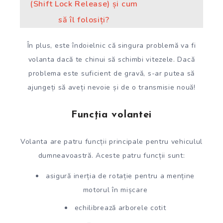
(Shift Lock Release) și cum
să îl folosiți?
În plus, este îndoielnic că singura problemă va fi
volanta dacă te chinui să schimbi vitezele. Dacă
problema este suficient de gravă, s-ar putea să
ajungeți să aveți nevoie și de o transmisie nouă!
Funcția volantei
Volanta are patru funcții principale pentru vehiculul
dumneavoastră. Aceste patru funcții sunt:
asigură inerția de rotație pentru a menține
motorul în mișcare
echilibrează arborele cotit