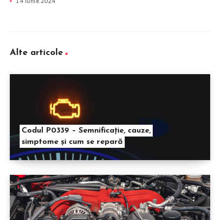
14 iunie 2024
Alte articole
Codul P0339 – Semnificație, cauze,
simptome și cum se repară