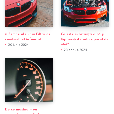
6 Semne ale unui filtru de
Ce este substanța albă și
combustibil înfundat
lăptoasă de sub capacul de
20 iunie 2024
ulei?
23 aprilie 2024
De ce mașina mea