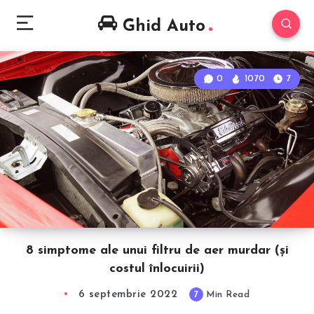
Ghid Auto
0
1070
7
8 simptome ale unui filtru de aer murdar (și
costul înlocuirii)
6 septembrie 2022
7
Min Read