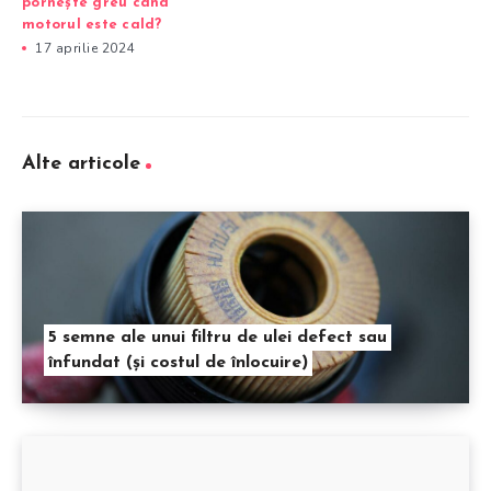
pornește greu când
motorul este cald?
17 aprilie 2024
Alte articole
5 semne ale unui filtru de ulei defect sau
înfundat (și costul de înlocuire)