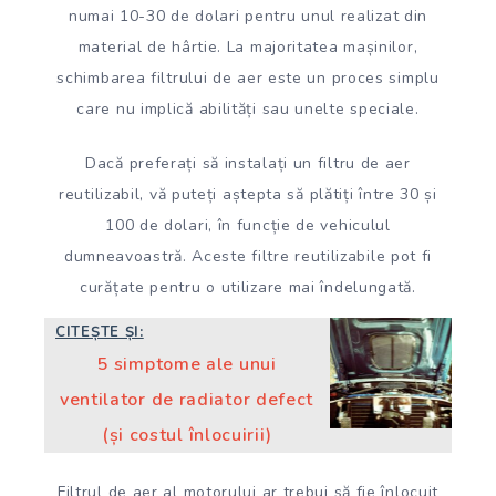
numai 10-30 de dolari pentru unul realizat din
material de hârtie. La majoritatea mașinilor,
schimbarea filtrului de aer este un proces simplu
care nu implică abilități sau unelte speciale.
Dacă preferați să instalați un filtru de aer
reutilizabil, vă puteți aștepta să plătiți între 30 și
100 de dolari, în funcție de vehiculul
dumneavoastră. Aceste filtre reutilizabile pot fi
curățate pentru o utilizare mai îndelungată.
CITEȘTE ȘI:
5 simptome ale unui
ventilator de radiator defect
(și costul înlocuirii)
Filtrul de aer al motorului ar trebui să fie înlocuit