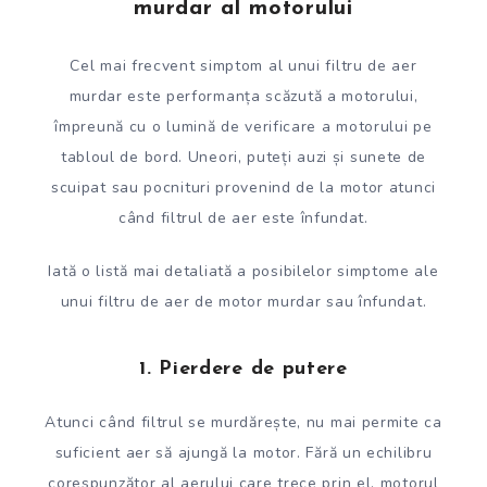
murdar al motorului
Cel mai frecvent simptom al unui filtru de aer
murdar este performanța scăzută a motorului,
împreună cu o lumină de verificare a motorului pe
tabloul de bord. Uneori, puteți auzi și sunete de
scuipat sau pocnituri provenind de la motor atunci
când filtrul de aer este înfundat.
Iată o listă mai detaliată a posibilelor simptome ale
unui filtru de aer de motor murdar sau înfundat.
1. Pierdere de putere
Atunci când filtrul se murdărește, nu mai permite ca
suficient aer să ajungă la motor. Fără un echilibru
corespunzător al aerului care trece prin el, motorul