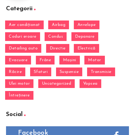
Categorii
Aer condiționat
Airbag
Anvelope
Coduri eroare
Condus
Depanare
Detailing auto
Directie
Electrică
Evacuare
Frâne
Mașini
Motor
Răcire
Sfaturi
Suspensie
Transmisie
Ulei motor
Uncategorized
Vopsea
Întreținere
Social
Facebook